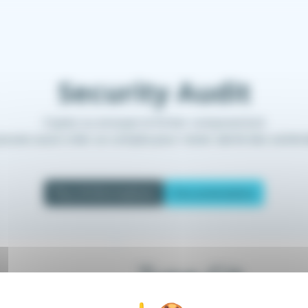
Security Audit
Copiez ou envoyez le fichier composer.lock
ouvez aussi créer un compte pour rester alerté des vulnérab
Plus d'informations
Documentation
Type Git