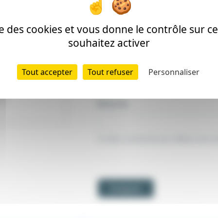
Chemin vers le composer.lock da
ise des cookies et vous donne le contrôle sur 
souhaitez activer
Url
Tout accepter
Tout refuser
Personnaliser
https://<utilisateur>:<token>@<hote>
se
Branche
Si vide, la branche par défaut sera ut
Analyser