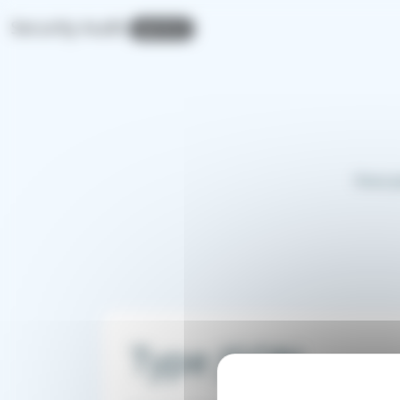
Panneau de gestion des cookies
Security Audit
v2.11.1
Vous p
Type JSON