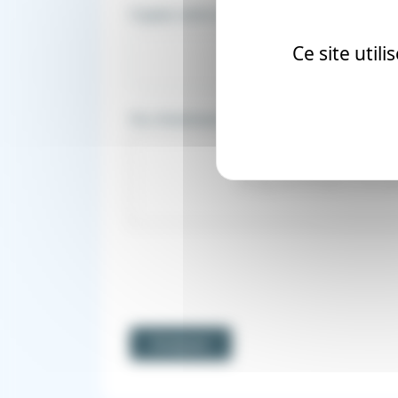
Copiez votre composer.lock
Ce site util
Ou choisissez votre fichier
Drag and drop or brow
Analyser