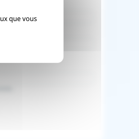
ns le dépot
ceux que vous
/foo/bar.git
ilisée.